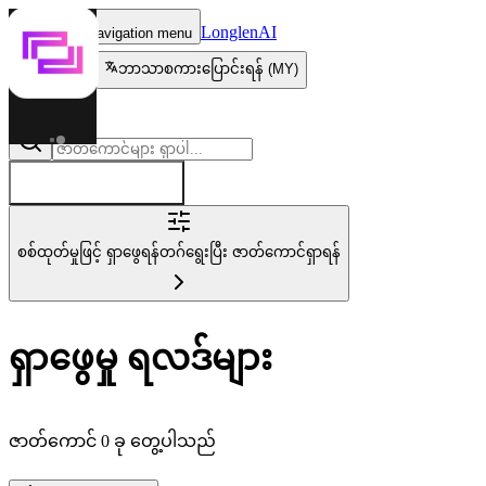
LonglenAI
Toggle navigation menu
ဘာသာစကားပြောင်းရန် (MY)
ဇာတ်ကောင် ဖန်တီးပါ
စစ်ထုတ်မှုဖြင့် ရှာဖွေရန်
တဂ်ရွေးပြီး ဇာတ်ကောင်ရှာရန်
ရှာဖွေမှု ရလဒ်များ
ဇာတ်ကောင် 0 ခု တွေ့ပါသည်