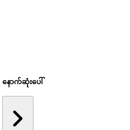
နောက်ဆုံးပေါ်
အားလုံးကြည့်ပါ