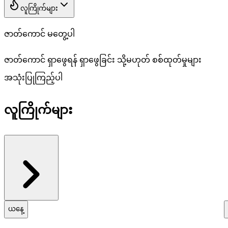
လူကြိုက်များ
ဇာတ်ကောင် မတွေ့ပါ
ဇာတ်ကောင် ရှာဖွေရန် ရှာဖွေခြင်း သို့မဟုတ် စစ်ထုတ်မှုများ
အသုံးပြုကြည့်ပါ
လူကြိုက်များ
အားလုံးကြည့်ပါ
ယနေ့