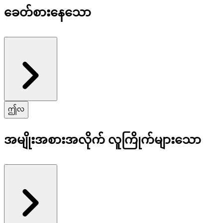
ခေတ်စားနေသော
အားလုံးကြည့်ပါ
ဤလ
အမျိုးအစားအလိုက် လူကြိုက်များသော
အားလုံးကြည့်ပါ