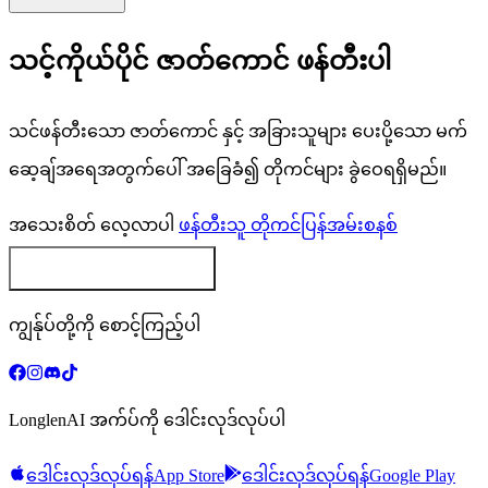
သင့်ကိုယ်ပိုင် ဇာတ်ကောင် ဖန်တီးပါ
သင်ဖန်တီးသော ဇာတ်ကောင် နှင့် အခြားသူများ ပေးပို့သော မက်
ဆေ့ချ်အရေအတွက်ပေါ် အခြေခံ၍ တိုကင်များ ခွဲဝေရရှိမည်။
အသေးစိတ် လေ့လာပါ
ဖန်တီးသူ တိုကင်ပြန်အမ်းစနစ်
သင့် ဇာတ်ကောင် ဖန်တီးပါ
ကျွန်ုပ်တို့ကို စောင့်ကြည့်ပါ
LonglenAI အက်ပ်ကို ဒေါင်းလုဒ်လုပ်ပါ
ဒေါင်းလုဒ်လုပ်ရန်
App Store
ဒေါင်းလုဒ်လုပ်ရန်
Google Play