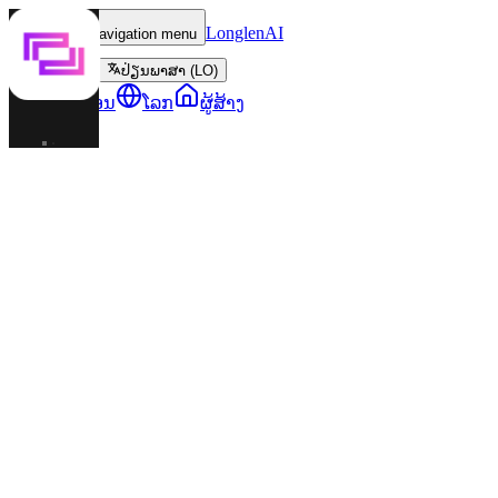
LonglenAI
Toggle navigation menu
ປ່ຽນພາສາ (LO)
ຕົວລະຄອນ
ໂລກ
ຜູ້ສ້າງ