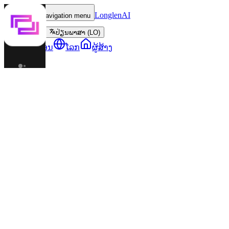
LonglenAI
Toggle navigation menu
ປ່ຽນພາສາ (LO)
ຕົວລະຄອນ
ໂລກ
ຜູ້ສ້າງ