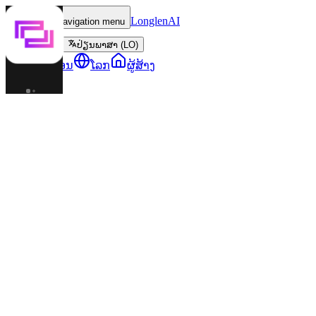
LonglenAI
Toggle navigation menu
ປ່ຽນພາສາ (LO)
ຕົວລະຄອນ
ໂລກ
ຜູ້ສ້າງ