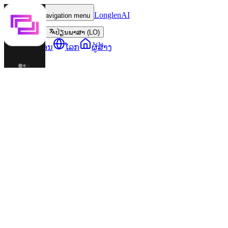
LonglenAI
Toggle navigation menu
ປ່ຽນພາສາ (LO)
ຕົວລະຄອນ
ໂລກ
ຜູ້ສ້າງ