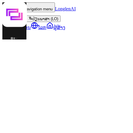
LonglenAI
Toggle navigation menu
ປ່ຽນພາສາ (LO)
ຕົວລະຄອນ
ໂລກ
ຜູ້ສ້າງ