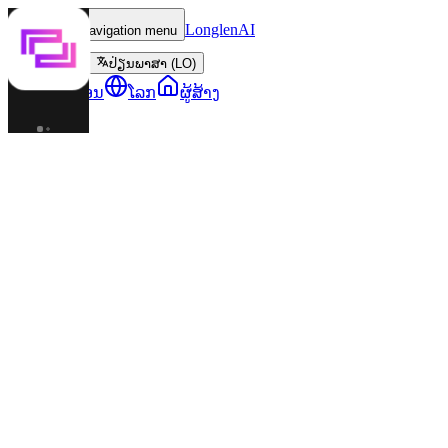
LonglenAI
Toggle navigation menu
ປ່ຽນພາສາ (LO)
ຕົວລະຄອນ
ໂລກ
ຜູ້ສ້າງ