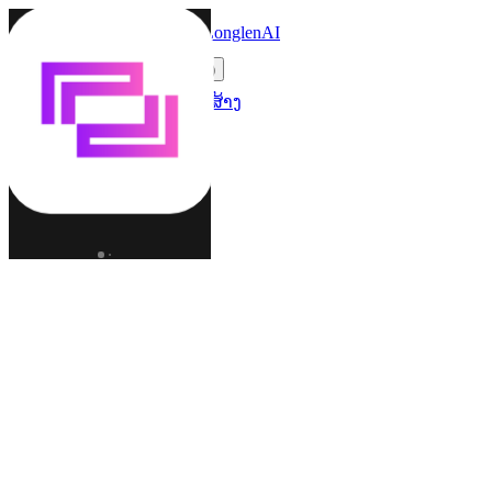
LonglenAI
Toggle navigation menu
ປ່ຽນພາສາ (LO)
ຕົວລະຄອນ
ໂລກ
ຜູ້ສ້າງ