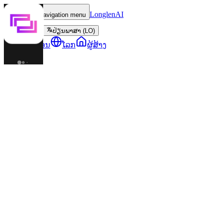
LonglenAI
Toggle navigation menu
ປ່ຽນພາສາ (LO)
ຕົວລະຄອນ
ໂລກ
ຜູ້ສ້າງ